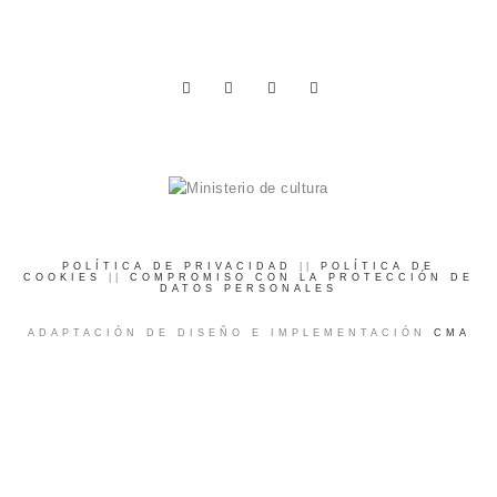
POLÍTICA DE PRIVACIDAD
||
POLÍTICA DE
COOKIES
||
COMPROMISO CON LA PROTECCIÓN DE
DATOS PERSONALES
ADAPTACIÓN DE DISEÑO E IMPLEMENTACIÓN
CMA